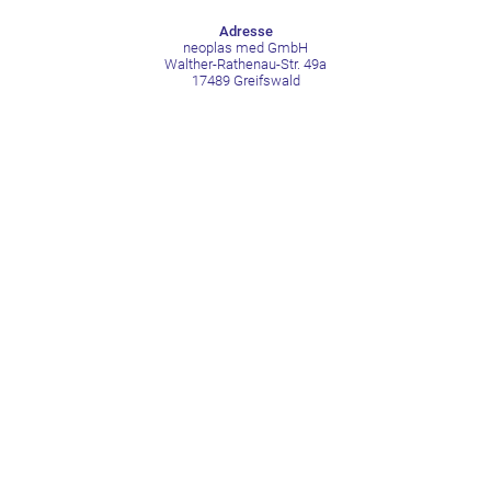
Adresse
neoplas med GmbH
Walther-Rathenau-Str. 49a
17489 Greifswald
Deutschland
Kontakt
Telefon +49 3834 515211
Mail contact@neoplas-med.eu
Social Media
LinkedIn
Facebook
YouTube
Xing
© neoplas med GmbH 2025
AGB